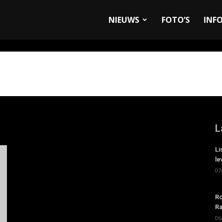
allyandRaces.com
NIEUWS
FOTO’S
INF
L
Li
le
07
Ro
Ra
06