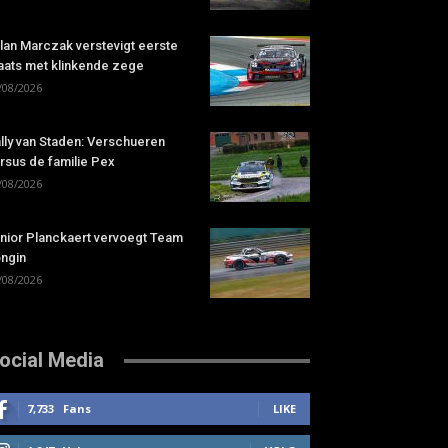
lan Marczak verstevigt eerste
aats met klinkende zege
/08/2026
lly van Staden: Verschueren
rsus de familie Pex
/08/2026
nior Planckaert vervoegt Team
ngin
/08/2026
ocial Media
7,733
Fans
LIKE