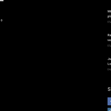
Mi
pl
0
05
Ra
ve
05
Ju
Lo
04
S