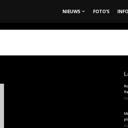
allyandRaces.com
NIEUWS
FOTO’S
INF
L
Ro
Ra
06
Mi
pl
05