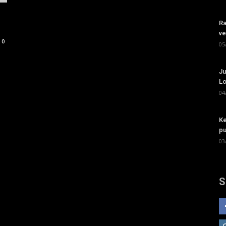
Ra
ve
0
05
Ju
Lo
04
Ke
pu
03
S