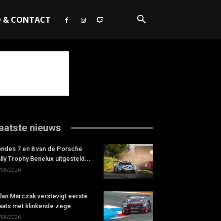
O & CONTACT
aatste nieuws
ndes 7 en 8 van de Porsche
lly Trophy Benelux uitgesteld...
/08/2026
lan Marczak verstevigt eerste
aats met klinkende zege
/08/2026