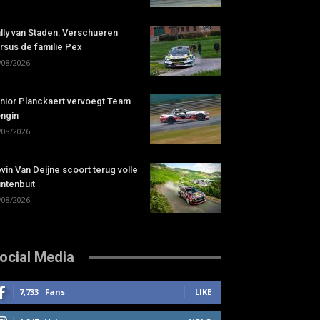
lly van Staden: Verschueren
rsus de familie Pex
/08/2026
nior Planckaert vervoegt Team
ngin
/08/2026
vin Van Deijne scoort terug volle
ntenbuit
/08/2026
ocial Media
7,733
Fans
LIKE