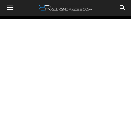
RallyandRaces.com