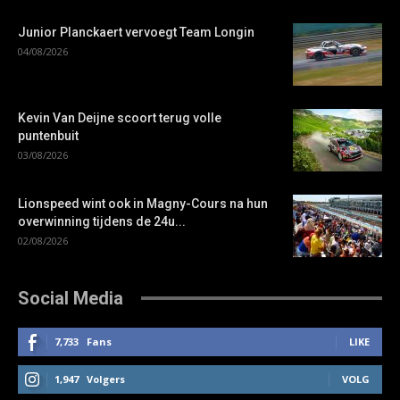
Junior Planckaert vervoegt Team Longin
04/08/2026
Kevin Van Deijne scoort terug volle
puntenbuit
03/08/2026
Lionspeed wint ook in Magny-Cours na hun
overwinning tijdens de 24u...
02/08/2026
Social Media
7,733
Fans
LIKE
1,947
Volgers
VOLG