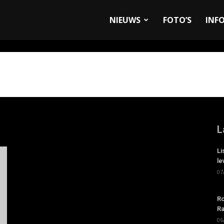
allyandRaces.com
NIEUWS
FOTO’S
INF
L
Li
le
07
Ro
Ra
06