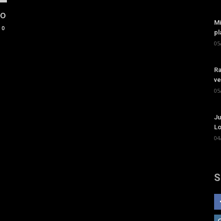
ro
Mi
0
pl
05
Ra
ve
05
Ju
Lo
04
S