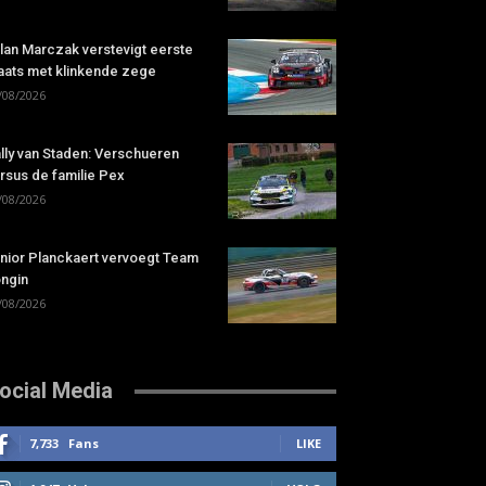
lan Marczak verstevigt eerste
aats met klinkende zege
/08/2026
lly van Staden: Verschueren
rsus de familie Pex
/08/2026
nior Planckaert vervoegt Team
ngin
/08/2026
ocial Media
7,733
Fans
LIKE