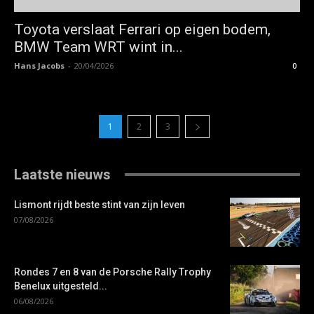
Toyota verslaat Ferrari op eigen bodem,
BMW Team WRT wint in...
Hans Jacobs
-
20/04/2026
0
1
2
3
Laatste nieuws
Lismont rijdt beste stint van zijn leven
07/08/2026
Rondes 7 en 8 van de Porsche Rally Trophy
Benelux uitgesteld...
06/08/2026