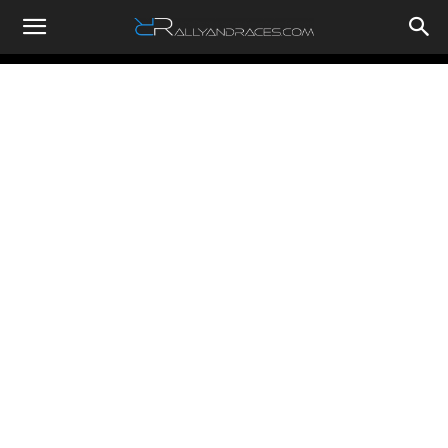
RallyandRaces.com