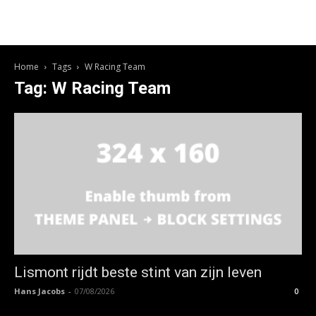
Home
Tags
W Racing Team
Tag: W Racing Team
Lismont rijdt beste stint van zijn leven
Hans Jacobs
-
07/08/2026
0