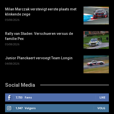
Milan Marczak verstevigt eerste plaats met
klinkende zege
05/08/2026
Rally van Staden: Verschueren versus de
familie Pex
05/08/2026
Junior Planckaert vervoegt Team Longin
04/08/2026
Social Media
7,733
Fans
LIKE
1,947
Volgers
VOLG