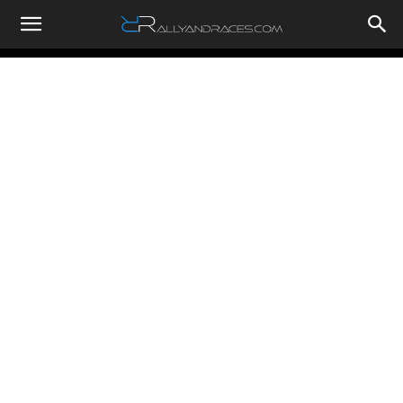
RallyandRaces.com