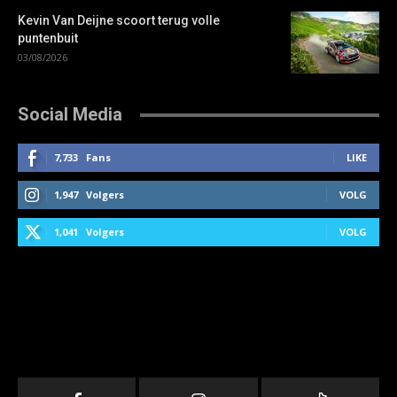
Kevin Van Deijne scoort terug volle
puntenbuit
03/08/2026
Social Media
7,733
Fans
LIKE
1,947
Volgers
VOLG
1,041
Volgers
VOLG