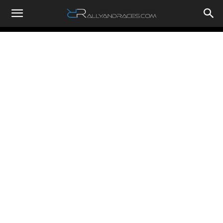
RallyandRaces.com