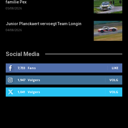
familie Pex
05/08/2026
Junior Planckaert vervoegt Team Longin
04/08/2026
Social Media
7,733
Fans
LIKE
1,947
Volgers
VOLG
1,041
Volgers
VOLG