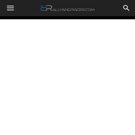
RallyandRaces.com