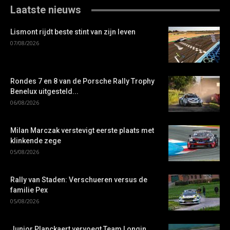
Laatste nieuws
Lismont rijdt beste stint van zijn leven
07/08/2026
Rondes 7 en 8 van de Porsche Rally Trophy
Benelux uitgesteld...
06/08/2026
Milan Marczak verstevigt eerste plaats met
klinkende zege
05/08/2026
Rally van Staden: Verschueren versus de
familie Pex
05/08/2026
Junior Planckaert vervoegt Team Longin