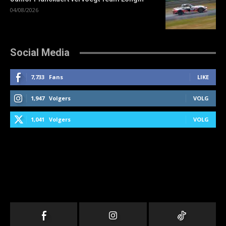
04/08/2026
Social Media
7,733
Fans
LIKE
1,947
Volgers
VOLG
1,041
Volgers
VOLG