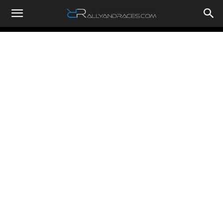
RallyandRaces.com