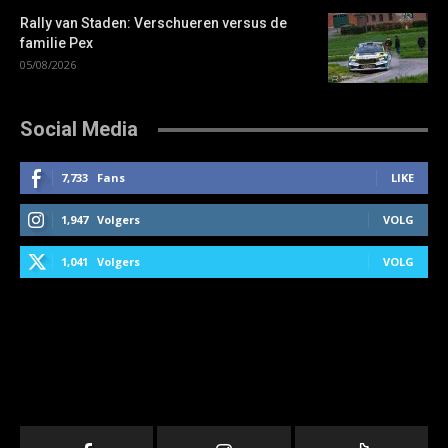
Rally van Staden: Verschueren versus de
familie Pex
05/08/2026
Social Media
7,733
Fans
LIKE
1,947
Volgers
VOLG
1,041
Volgers
VOLG