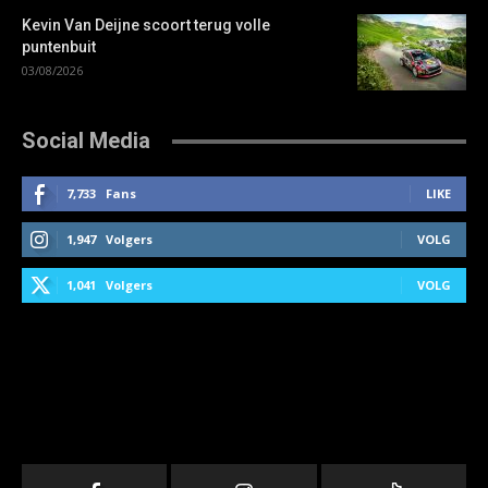
Kevin Van Deijne scoort terug volle
puntenbuit
03/08/2026
Social Media
7,733
Fans
LIKE
1,947
Volgers
VOLG
1,041
Volgers
VOLG