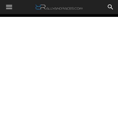
RallyandRaces.com