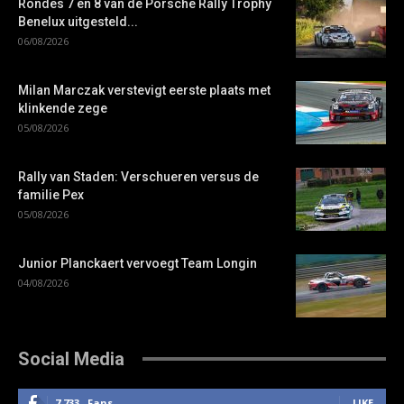
Rondes 7 en 8 van de Porsche Rally Trophy
Benelux uitgesteld...
06/08/2026
Milan Marczak verstevigt eerste plaats met
klinkende zege
05/08/2026
Rally van Staden: Verschueren versus de
familie Pex
05/08/2026
Junior Planckaert vervoegt Team Longin
04/08/2026
Social Media
7,733
Fans
LIKE