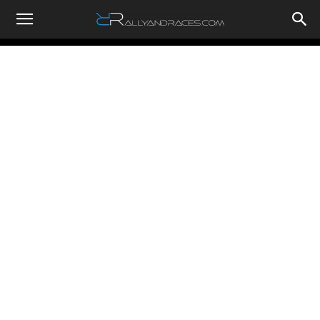
RallyandRaces.com