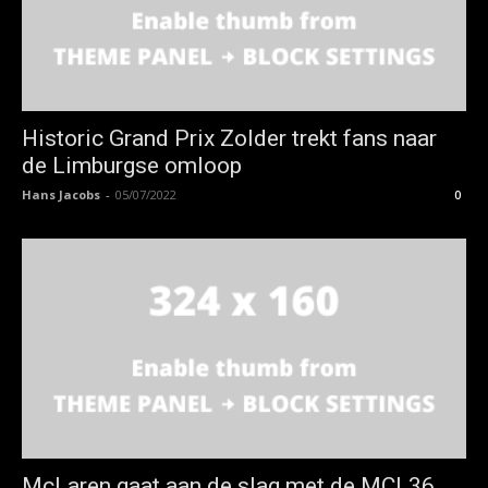
Historic Grand Prix Zolder trekt fans naar
de Limburgse omloop
Hans Jacobs
-
05/07/2022
0
McLaren gaat aan de slag met de MCL36