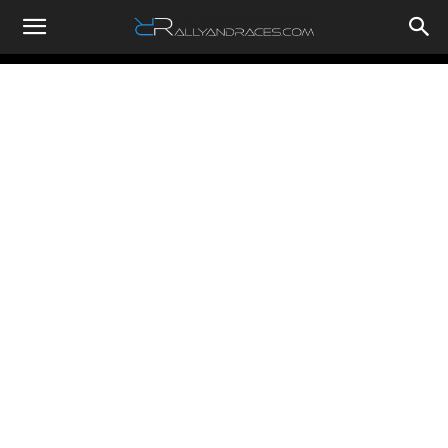
RallyandRaces.com