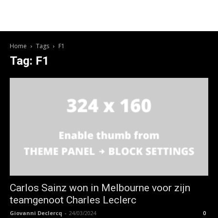
Home
Tags
F1
Tag: F1
Carlos Sainz won in Melbourne voor zijn
teamgenoot Charles Leclerc
Giovanni Declercq
-
24/03/2024
0