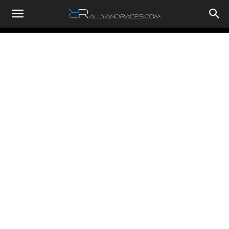
RallyandRaces.com