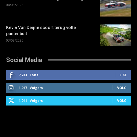
04/08/2026
Kevin Van Deijne scoort terug volle
puntenbuit
03/08/2026
Social Media
7,733
Fans
LIKE
1,947
Volgers
VOLG
1,041
Volgers
VOLG