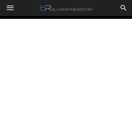
RallyandRaces.com