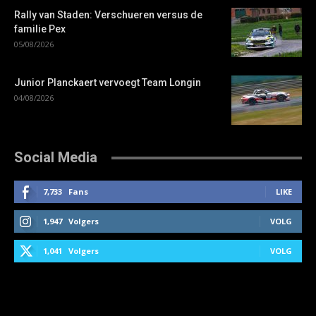
Rally van Staden: Verschueren versus de
familie Pex
05/08/2026
Junior Planckaert vervoegt Team Longin
04/08/2026
Social Media
7,733
Fans
LIKE
1,947
Volgers
VOLG
1,041
Volgers
VOLG