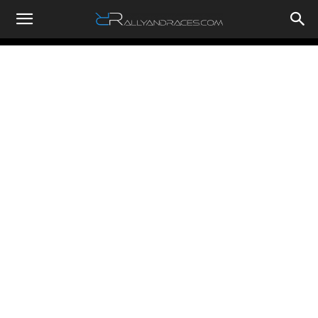
RallyandRaces.com