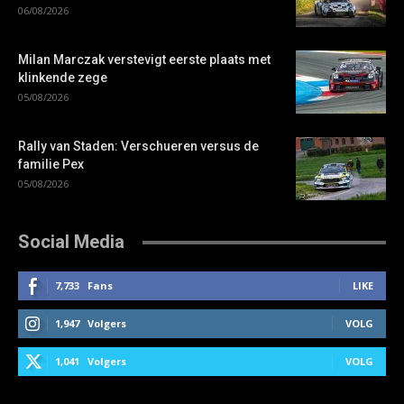
06/08/2026
Milan Marczak verstevigt eerste plaats met
klinkende zege
05/08/2026
Rally van Staden: Verschueren versus de
familie Pex
05/08/2026
Social Media
7,733
Fans
LIKE
1,947
Volgers
VOLG
1,041
Volgers
VOLG