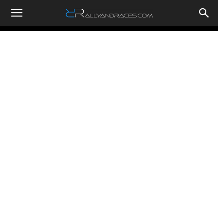
RallyandRaces.com