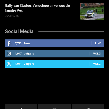
Rally van Staden: Verschueren versus de
familie Pex
05/08/2026
Social Media
7,733
Fans
LIKE
1,947
Volgers
VOLG
1,041
Volgers
VOLG