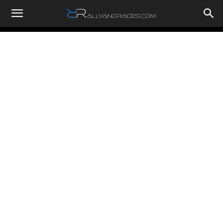
RallyandRaces.com