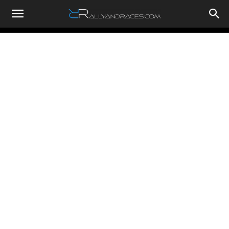
RallyandRaces.com