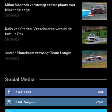
Milan Marczak verstevigt eerste plaats met
klinkende zege
05/08/2026
Rally van Staden: Verschueren versus de
familie Pex
05/08/2026
Junior Planckaert vervoegt Team Longin
04/08/2026
Social Media
7,733
Fans
LIKE
1,947
Volgers
VOLG