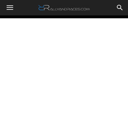
RallyandRaces.com