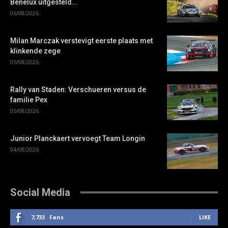
Benelux uitgesteld...
06/08/2026
Milan Marczak verstevigt eerste plaats met
klinkende zege
05/08/2026
Rally van Staden: Verschueren versus de
familie Pex
05/08/2026
Junior Planckaert vervoegt Team Longin
04/08/2026
Social Media
7,733
Fans
LIKE