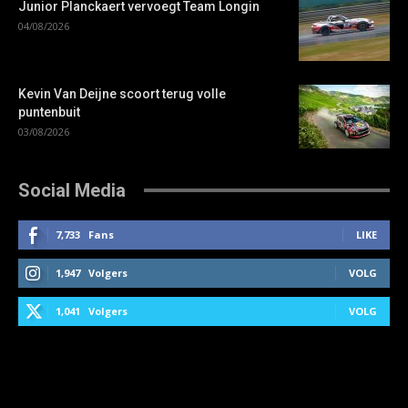
Junior Planckaert vervoegt Team Longin
04/08/2026
Kevin Van Deijne scoort terug volle
puntenbuit
03/08/2026
Social Media
7,733
Fans
LIKE
1,947
Volgers
VOLG
1,041
Volgers
VOLG