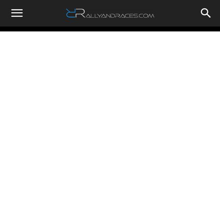
RallyandRaces.com