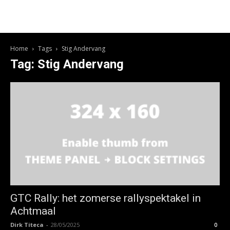
Home
Tags
Stig Andervang
Tag: Stig Andervang
GTC Rally: het zomerse rallyspektakel in
Achtmaal
Dirk Titeca
-
28/05/2025
0