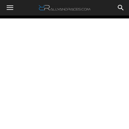
RallyandRaces.com