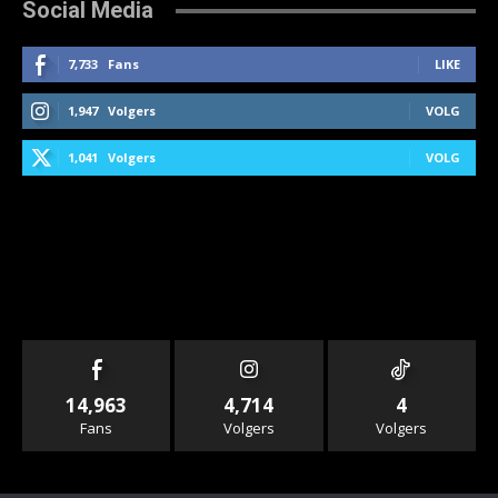
Social Media
7,733
Fans
LIKE
1,947
Volgers
VOLG
1,041
Volgers
VOLG
14,963
4,714
4
Fans
Volgers
Volgers