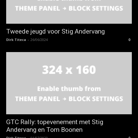
Tweede jeugd voor Stig Andervang
Dirk Titeca
-
26/06/2024
0
GTC Rally: topevenement met Stig
Andervang en Tom Boonen
Dirk Titeca
-
01/07/2023
0