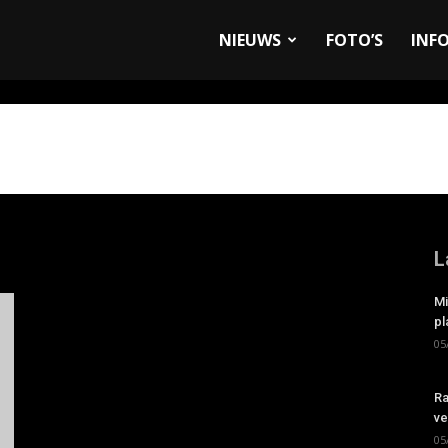
allyandRaces.com
NIEUWS
FOTO’S
INF
L
Mi
pl
05
Ra
ve
05