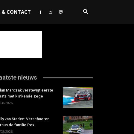
O & CONTACT
aatste nieuws
lan Marczak verstevigt eerste
aats met klinkende zege
/08/2026
lly van Staden: Verschueren
rsus de familie Pex
/08/2026