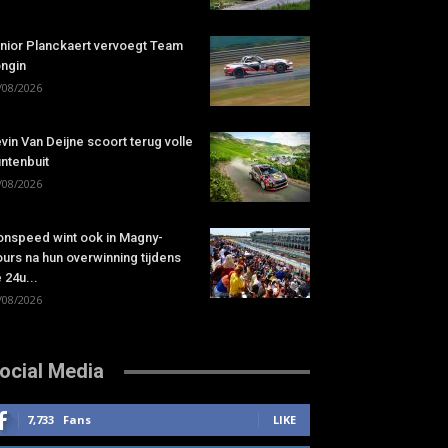
nior Planckaert vervoegt Team
ngin
/08/2026
vin Van Deijne scoort terug volle
ntenbuit
/08/2026
onspeed wint ook in Magny-
urs na hun overwinning tijdens
 24u...
/08/2026
ocial Media
7,733
Fans
LIKE