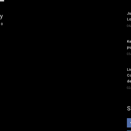
Ju
hy
Lo
0
04
Ke
pu
03
Li
Co
de
02
S