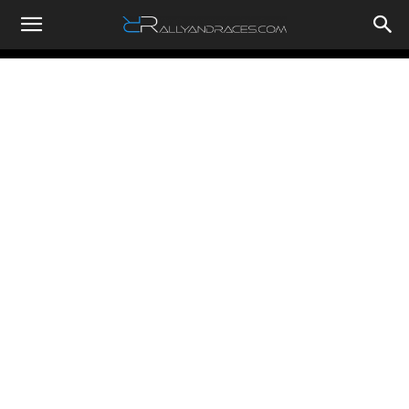
RallyandRaces.com