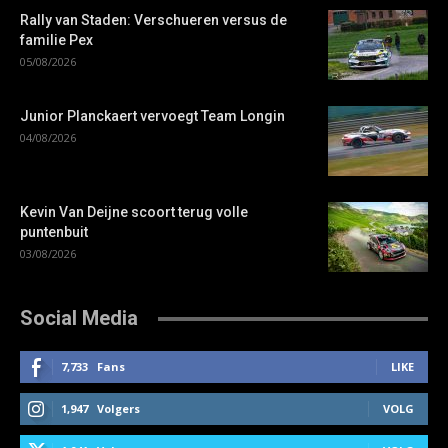
Rally van Staden: Verschueren versus de
familie Pex
05/08/2026
Junior Planckaert vervoegt Team Longin
04/08/2026
Kevin Van Deijne scoort terug volle
puntenbuit
03/08/2026
Social Media
7,733
Fans
LIKE
1,947
Volgers
VOLG