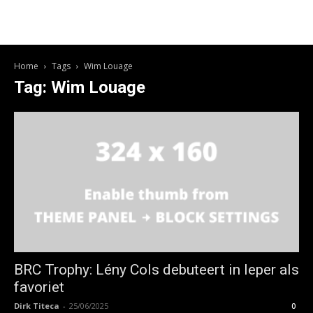
Home
Tags
Wim Louage
Tag: Wim Louage
BRC Trophy: Lény Cols debuteert in Ieper als
favoriet
Dirk Titeca
-
25/06/2025
0