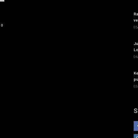
Ra
ve
0
05
Ju
Lo
04
Ke
pu
03
S