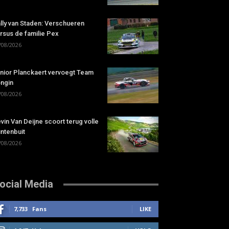
lly van Staden: Verschueren
rsus de familie Pex
/08/2026
nior Planckaert vervoegt Team
ngin
/08/2026
vin Van Deijne scoort terug volle
ntenbuit
/08/2026
ocial Media
7,733
Fans
LIKE