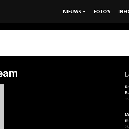
allyandRaces.com
NIEUWS
FOTO’S
INF
Team
L
Ro
Ra
06
Mi
pl
05