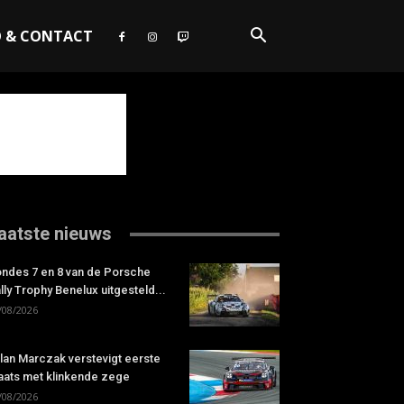
O & CONTACT
aatste nieuws
ndes 7 en 8 van de Porsche
lly Trophy Benelux uitgesteld...
/08/2026
lan Marczak verstevigt eerste
aats met klinkende zege
/08/2026