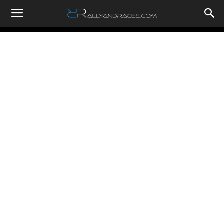
RallyandRaces.com