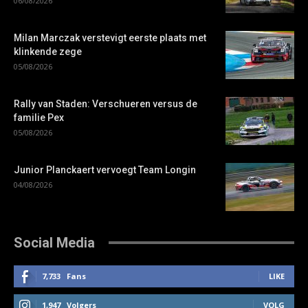
06/08/2026
Milan Marczak verstevigt eerste plaats met
klinkende zege
05/08/2026
Rally van Staden: Verschueren versus de
familie Pex
05/08/2026
Junior Planckaert vervoegt Team Longin
04/08/2026
Social Media
7,733
Fans
LIKE
1,947
Volgers
VOLG