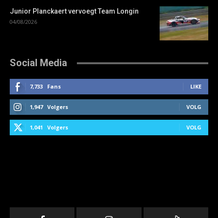
Junior Planckaert vervoegt Team Longin
04/08/2026
Social Media
7,733
Fans
LIKE
1,947
Volgers
VOLG
1,041
Volgers
VOLG