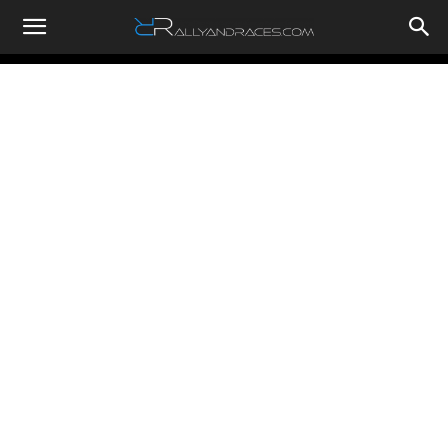
RallyandRaces.com