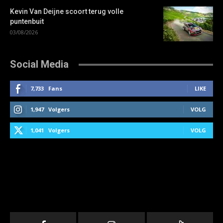
Kevin Van Deijne scoort terug volle
puntenbuit
03/08/2026
Social Media
7,733
Fans
LIKE
1,947
Volgers
VOLG
1,041
Volgers
VOLG