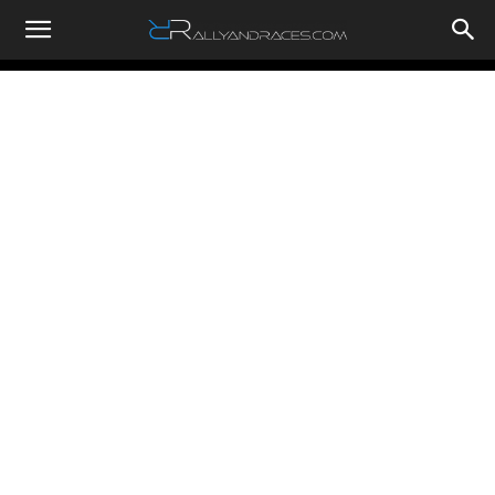
RallyandRaces.com