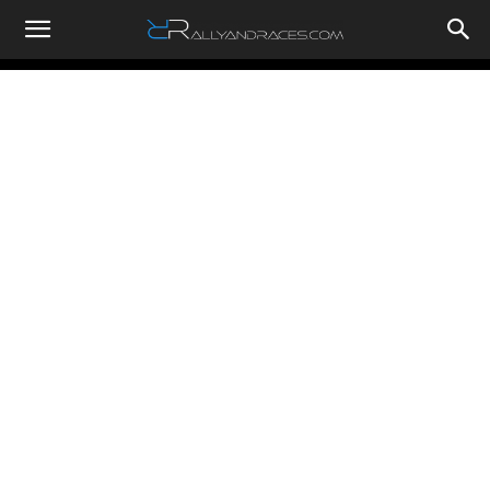
RallyandRaces.com