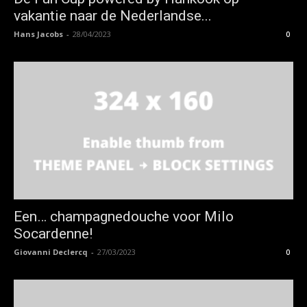
vakantie naar de Nederlandse...
Hans Jacobs
-
28/04/2023
0
Een… champagnedouche voor Milo
Socardenne!
Giovanni Declercq
-
27/03/2023
0