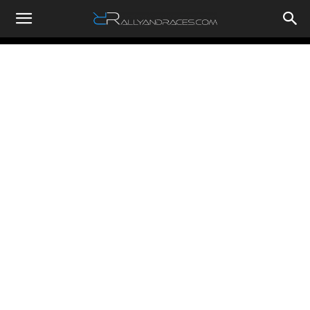
RallyandRaces.com