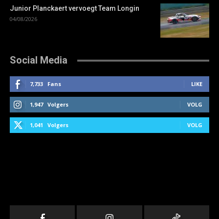
Junior Planckaert vervoegt Team Longin
04/08/2026
Social Media
7,733
Fans
LIKE
1,947
Volgers
VOLG
1,041
Volgers
VOLG