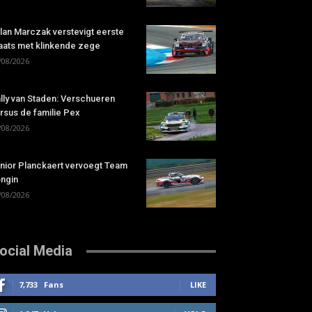
lan Marczak verstevigt eerste
aats met klinkende zege
/08/2026
lly van Staden: Verschueren
rsus de familie Pex
/08/2026
nior Planckaert vervoegt Team
ngin
/08/2026
ocial Media
7,733
Fans
LIKE