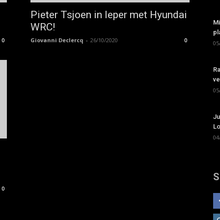
Pieter Tsjoen in Ieper met Hyundai
Mi
WRC!
pl
Giovanni Declercq
-
26/10/2020
0
0
05
Ra
ve
05
Ju
Lo
04
,
S
0