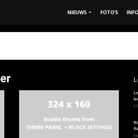
allyandRaces.com
NIEUWS
FOTO’S
INF
ier
L
Li
le
07
Ro
Ra
06