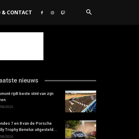
O & CONTACT
aatste nieuws
smont rijdt beste stint van zijn
ven
/08/2026
ndes 7 en 8 van de Porsche
lly Trophy Benelux uitgesteld...
/08/2026