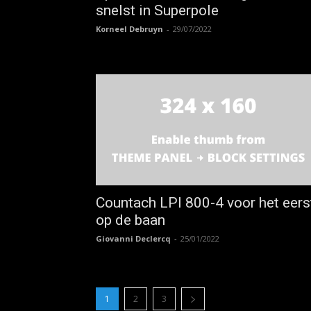
snelst in Superpole
Korneel Debruyn
-
29/07/2022
Countach LPI 800-4 voor het eers
op de baan
Giovanni Declercq
-
25/01/2022
1
2
3