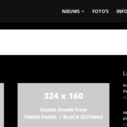
allyandRaces.com
NIEUWS
FOTO’S
INF
L
Ro
Ra
06
Mi
pl
05