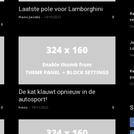
r
Laatste pole voor Lamborghini
Ra
Hans Jacobs
-
14/10/2023
0
ve
0
05
Ju
Lo
04
Ke
pu
03
De kat klauwt opnieuw in de
autosport!
S
hans
-
19/11/2022
0
0