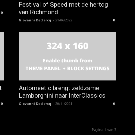
Festival of Speed met de hertog
van Richmond
0
Giovanni Declercq
-
21/06/2022
0
t
Automeetic brengt zeldzame
Lamborghini naar InterClassics
Giovanni Declercq
-
20/11/2021
0
0
Pagina 1 van 3