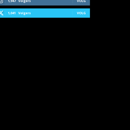
1,947
Volgers
VOLG
1,041
Volgers
VOLG