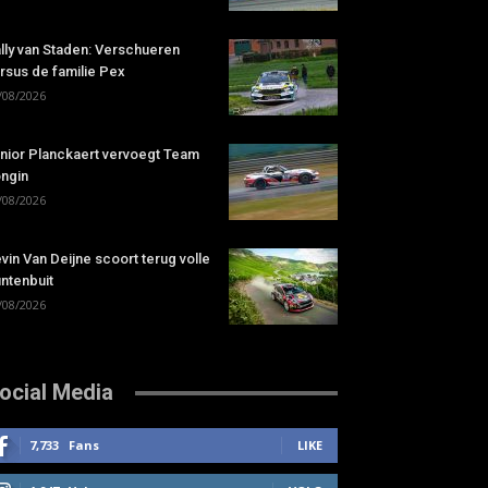
lly van Staden: Verschueren
rsus de familie Pex
/08/2026
nior Planckaert vervoegt Team
ngin
/08/2026
vin Van Deijne scoort terug volle
ntenbuit
/08/2026
ocial Media
7,733
Fans
LIKE