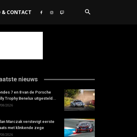
O & CONTACT
aatste nieuws
ndes 7 en 8 van de Porsche
lly Trophy Benelux uitgesteld...
/08/2026
lan Marczak verstevigt eerste
aats met klinkende zege
/08/2026