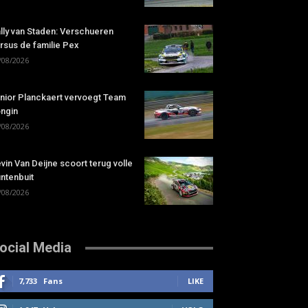
lly van Staden: Verschueren
rsus de familie Pex
/08/2026
nior Planckaert vervoegt Team
ngin
/08/2026
vin Van Deijne scoort terug volle
ntenbuit
/08/2026
ocial Media
7,733
Fans
LIKE