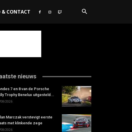
O & CONTACT
aatste nieuws
ndes 7 en 8 van de Porsche
lly Trophy Benelux uitgesteld...
/08/2026
lan Marczak verstevigt eerste
aats met klinkende zege
/08/2026