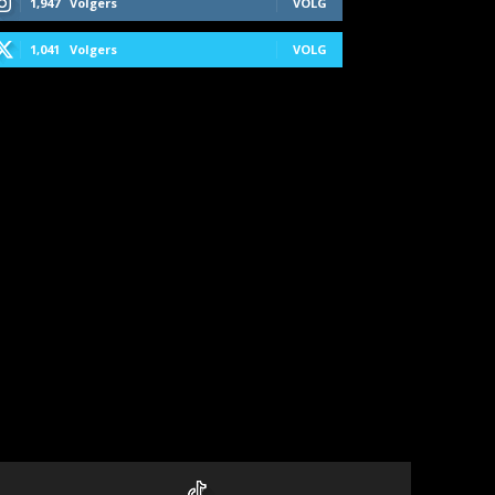
1,947
Volgers
VOLG
1,041
Volgers
VOLG