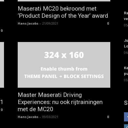
Maserati MC20 bekroond met
Ra
‘Product Design of the Year’ award
ve
Hans Jacobs
-
21/09/2021
0
05
0
Ju
Lo
04
Ke
pu
03
Master Maserati Driving
21
Experiences: nu ook rijtrainingen
S
met de MC20
0
Hans Jacobs
-
09/03/2021
0