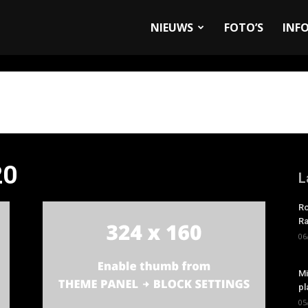
allyandRaces.com
NIEUWS
FOTO’S
INF
20
L
Ro
Ra
06
Mi
pl
05