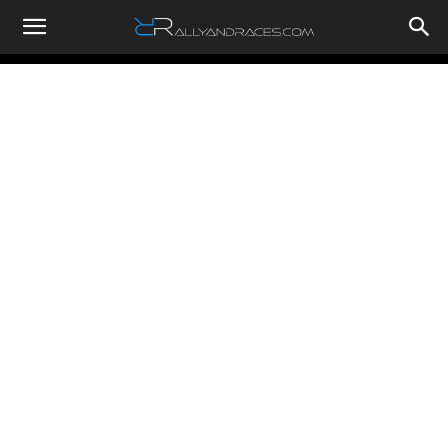
RallyandRaces.com