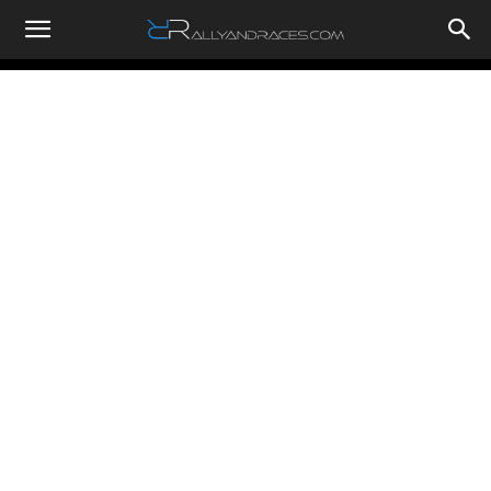
RallyandRaces.com