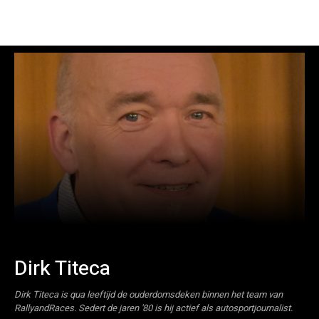
Dirk Titeca
Dirk Titeca is qua leeftijd de ouderdomsdeken binnen het team van
RallyandRaces. Sedert de jaren '80 is hij actief als autosportjournalist.