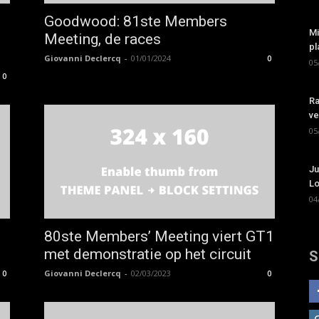
p
Goodwood: 81ste Members
Mi
Meeting, de races
pl
Giovanni Declercq
-
01/01/2024
0
05
0
Ra
ve
05
Ju
Lo
04
80ste Members’ Meeting viert GT1
met demonstratie op het circuit
S
Giovanni Declercq
-
02/03/2023
0
0