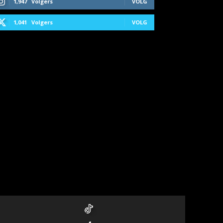
1,947
Volgers
VOLG
1,041
Volgers
VOLG