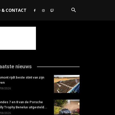
O & CONTACT
aatste nieuws
smont rijdt beste stint van zijn
ven
/08/2026
ndes 7 en 8 van de Porsche
lly Trophy Benelux uitgesteld...
/08/2026