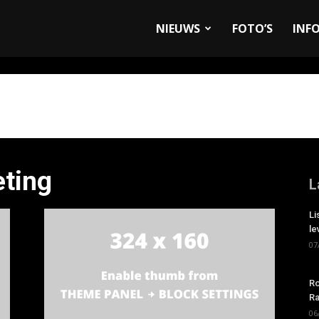
allyandRaces.com
NIEUWS
FOTO’S
INF
ting
L
Li
le
07
Ro
Ra
06