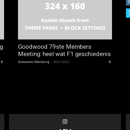
g
Goodwood 79ste Members
Meeting: heel wat F1 geschiedenis
Giovanni Declercq
-
30/01/2022
0
0