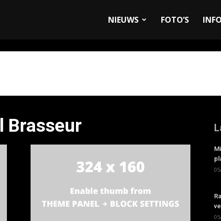
allyandRaces.com
NIEUWS
FOTO’S
INF
l Brasseur
L
Mi
pl
05
Ra
ve
05