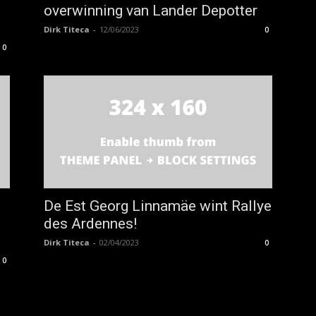
overwinning van Lander Depotter
Dirk Titeca
-
12/06/2023
0
0
De Est Georg Linnamäe wint Rallye
des Ardennes!
Dirk Titeca
-
02/04/2023
0
0