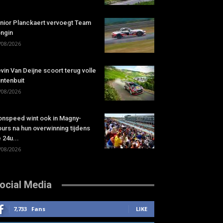
nior Planckaert vervoegt Team
ngin
/08/2026
vin Van Deijne scoort terug volle
ntenbuit
/08/2026
onspeed wint ook in Magny-
urs na hun overwinning tijdens
 24u...
/08/2026
ocial Media
7,733
Fans
LIKE