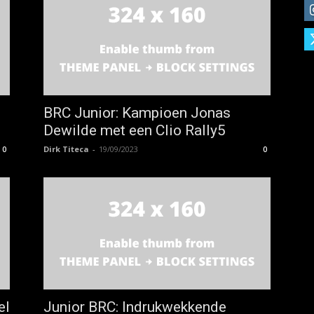
BRC Junior: Kampioen Jonas
Dewilde met een Clio Rally5
Dirk Titeca
-
19/09/2023
0
0
el
Junior BRC: Indrukwekkende