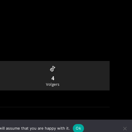
4
Volgers
Info & Contact
ill assume that you are happy with it.
Ok