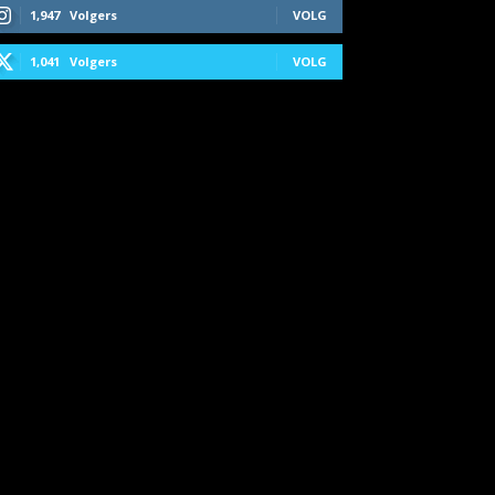
1,947
Volgers
VOLG
1,041
Volgers
VOLG