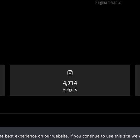
Pagina 1 van 2
4,714
Volgers
e best experience on our website. If you continue to use this site we w