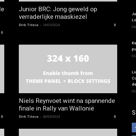
de
Junior BRC: Jong geweld op
Ju
r
verraderlijke maaskiezel
Lo
Dirk Titeca
-
14/05/2024
0
04
0
Ke
pu
03
Li
Co
de
02
Niels Reynvoet wint na spannende
finale in Rally van Wallonië
S
Dirk Titeca
-
28/04/2024
0
0