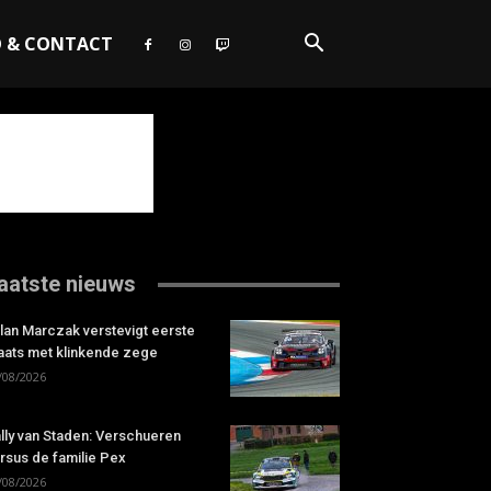
O & CONTACT
aatste nieuws
lan Marczak verstevigt eerste
aats met klinkende zege
/08/2026
lly van Staden: Verschueren
rsus de familie Pex
/08/2026