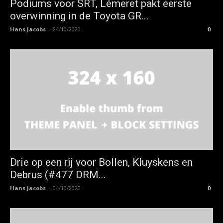
Podiums voor SRT, Lémeret pakt eerste
overwinning in de Toyota GR...
Hans Jacobs
-
24/10/2020
0
Drie op een rij voor Bollen, Kluyskens en
Debrus (#477 DRM...
Hans Jacobs
-
04/10/2020
0