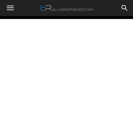
RallyandRaces.com