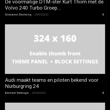
De voormalige DTM-ster Kurt Thiim met de
Volvo 240 Turbo Groep...
Giovanni Declercq
-
26/05/2022
0
Audi maakt teams en piloten bekend voor
Nürburgring 24
Korneel Debruyn
-
20/04/2022
0