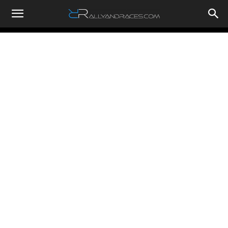
RallyandRaces.com