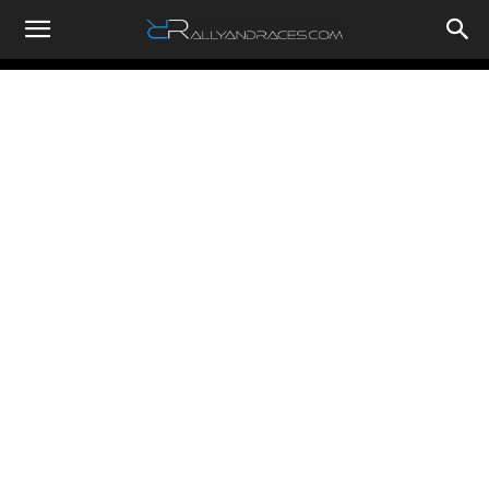
RallyandRaces.com